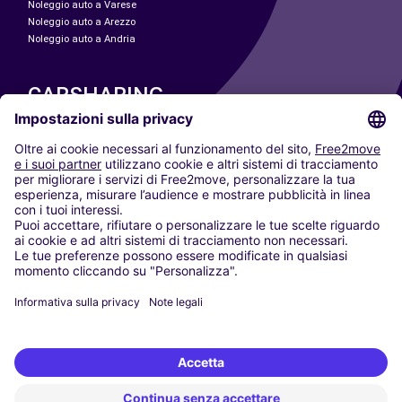
Noleggio auto a Varese
Noleggio auto a Arezzo
Noleggio auto a Andria
CARSHARING
LE NOSTRE CITTÀ
Paris
Madrid
Washington DC
Milano
Roma
Torino
Vienna
Berlino
Colonia
Düsseldorf
Francoforte
Amburgo
Monaco di Baviera
Stoccarda
Amsterdam