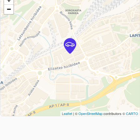
−
Leaflet
| ©
OpenStreetMap
contributors ©
CARTO