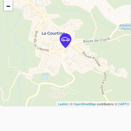
−
Leaflet
| ©
OpenStreetMap
contributors ©
CARTO