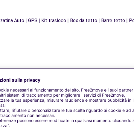
zatina Auto | GPS | Kit trasloco | Box da tetto | Barre tetto | Po
Agenzie simili
S - SAINT-LOUIS (C)