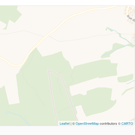
Leaflet
| ©
OpenStreetMap
contributors ©
CARTO