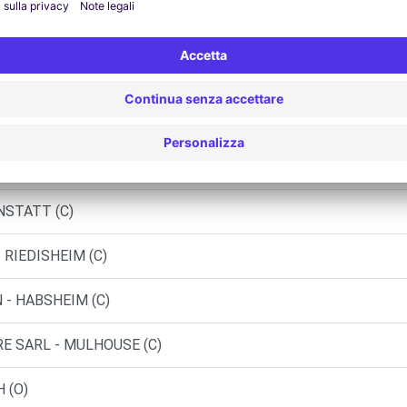
H (C)
IRSINGUE (C)
 ZIMMERMANN - BALLERSDORF (C)
INT-LOUIS (O)
NSTATT (C)
 RIEDISHEIM (C)
 - HABSHEIM (C)
RE SARL - MULHOUSE (C)
 (O)