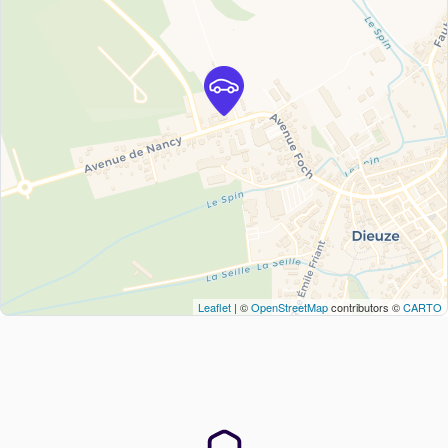
Leaflet
| ©
OpenStreetMap
contributors ©
CARTO