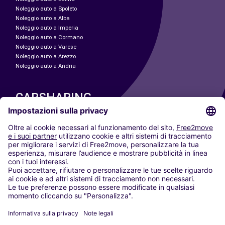
Noleggio auto a Spoleto
Noleggio auto a Alba
Noleggio auto a Imperia
Noleggio auto a Cormano
Noleggio auto a Varese
Noleggio auto a Arezzo
Noleggio auto a Andria
CARSHARING
LE NOSTRE CITTÀ
Paris
Madrid
Washington DC
Milano
Roma
Torino
Vienna
Berlino
Colonia
Düsseldorf
Francoforte