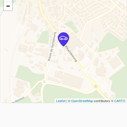
−
Leaflet
| ©
OpenStreetMap
contributors ©
CARTO