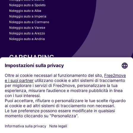
Noleggio auto a Spoleto
Noleggio auto a Alba
Noleggio auto a Imperia
Noleggio auto a Cormano
Noleggio auto a Varese
Noleggio auto a Arezzo
Noleggio auto a Andria
CARSHARING
LE NOSTRE CITTÀ
Paris
Madrid
Washington DC
Milano
Roma
Torino
Vienna
Berlino
Colonia
Düsseldorf
Francoforte