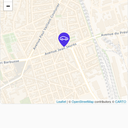
−
Leaflet
| ©
OpenStreetMap
contributors ©
CARTO