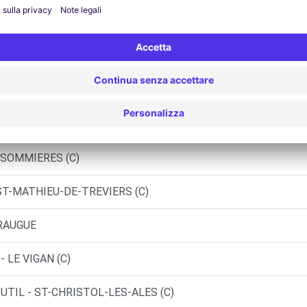
OBILES - QUISSAC (C)
OBILES - QUISSAC (P)
S (C)
 SOMMIERES (C)
ST-MATHIEU-DE-TREVIERS (C)
ERAUGUE
 LE VIGAN (C)
UTIL - ST-CHRISTOL-LES-ALES (C)