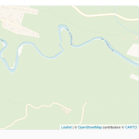
Leaflet
| ©
OpenStreetMap
contributors ©
CARTO