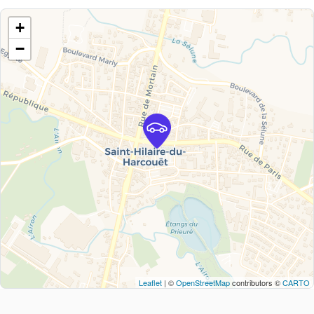
+
−
Leaflet
| ©
OpenStreetMap
contributors ©
CARTO