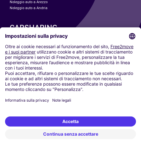
Noleggio auto a Arezzo
Noleggio auto a Andria
CARSHARING
LE NOSTRE CITTÀ
Paris
Madrid
Washington DC
Milano
Roma
Torino
Vienna
Berlino
Colonia
Düsseldorf
Francoforte
Amburgo
Monaco di Baviera
Stoccarda
Amsterdam