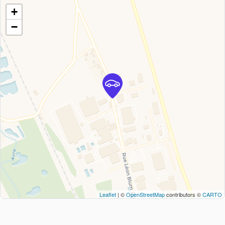
+
−
Leaflet
| ©
OpenStreetMap
contributors ©
CARTO