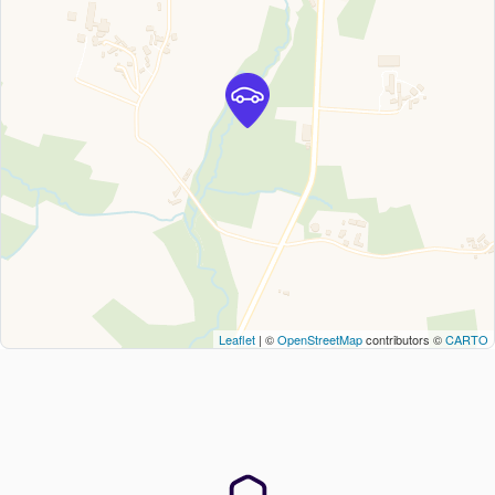
Leaflet
| ©
OpenStreetMap
contributors ©
CARTO