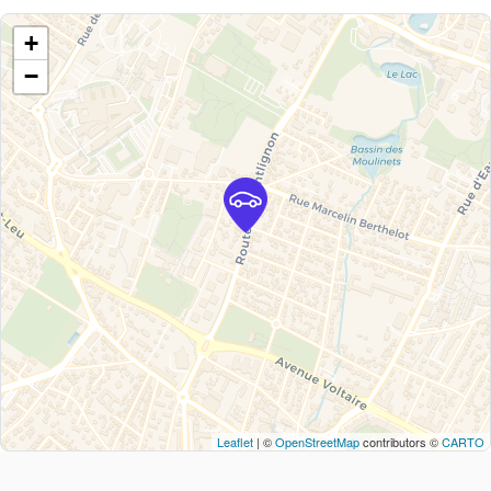
+
−
Leaflet
| ©
OpenStreetMap
contributors ©
CARTO