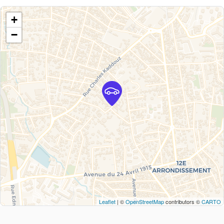
+
−
Leaflet
| ©
OpenStreetMap
contributors ©
CARTO