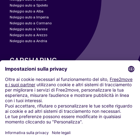
Noleggio auto a Spoleto
Noleggio auto a Alba
Noleggio auto a Imperia
Noleggio auto a Cormano
Noleggio auto a Varese
Noleggio auto a Arezzo
Noleggio auto a Andria
CARSHARING
LE NOSTRE CITTÀ
Paris
Madrid
Washington DC
Milano
Roma
Torino
Vienna
Berlino
Colonia
Düsseldorf
Francoforte