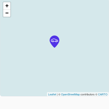
+
−
Leaflet
| ©
OpenStreetMap
contributors ©
CARTO