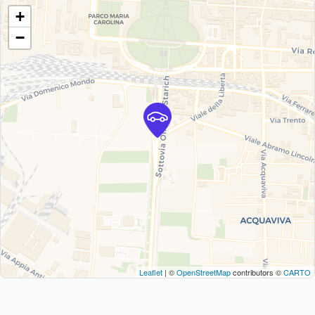
+
−
Leaflet
| ©
OpenStreetMap
contributors ©
CARTO