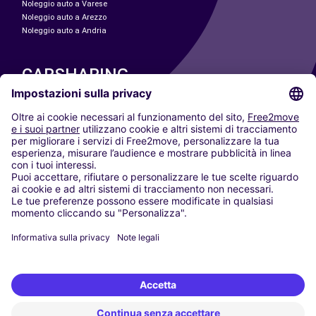
Noleggio auto a Varese
Noleggio auto a Arezzo
Noleggio auto a Andria
CARSHARING
LE NOSTRE CITTÀ
Paris
Madrid
Washington DC
Milano
Roma
Torino
Vienna
Berlino
Colonia
Düsseldorf
Francoforte
Amburgo
Monaco di Baviera
Stoccarda
Amsterdam