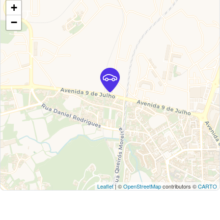
+
−
Leaflet
| ©
OpenStreetMap
contributors ©
CARTO