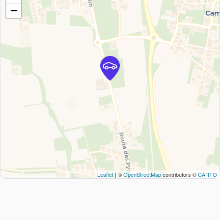
−
Leaflet
| ©
OpenStreetMap
contributors ©
CARTO