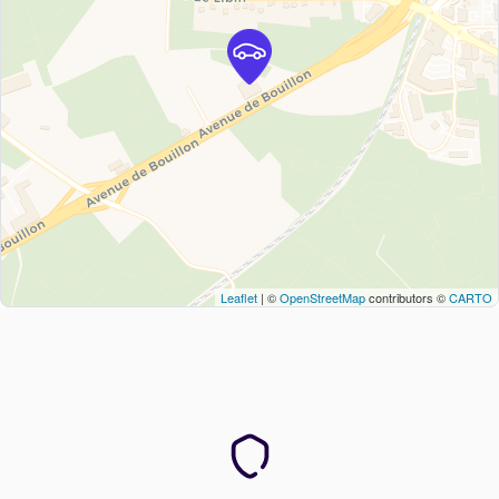
Leaflet
| ©
OpenStreetMap
contributors ©
CARTO