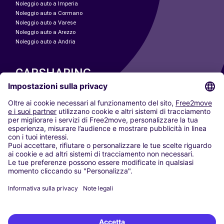
Noleggio auto a Imperia
Noleggio auto a Cormano
Noleggio auto a Varese
Noleggio auto a Arezzo
Noleggio auto a Andria
CARSHARING
LE NOSTRE CITTÀ
Paris
Madrid
Washington DC
Milano
Roma
Torino
Vienna
Berlino
Colonia
Düsseldorf
Francoforte
Amburgo
Monaco di Baviera