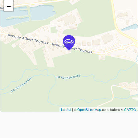
−
Leaflet
| ©
OpenStreetMap
contributors ©
CARTO