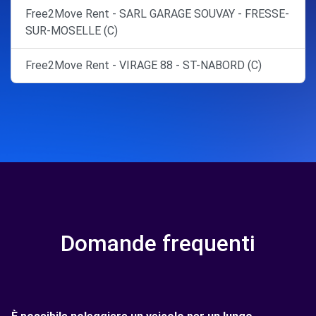
Free2Move Rent - SARL GARAGE SOUVAY - FRESSE-
SUR-MOSELLE (C)
Free2Move Rent - VIRAGE 88 - ST-NABORD (C)
Domande frequenti