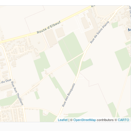
Leaflet
| ©
OpenStreetMap
contributors ©
CARTO