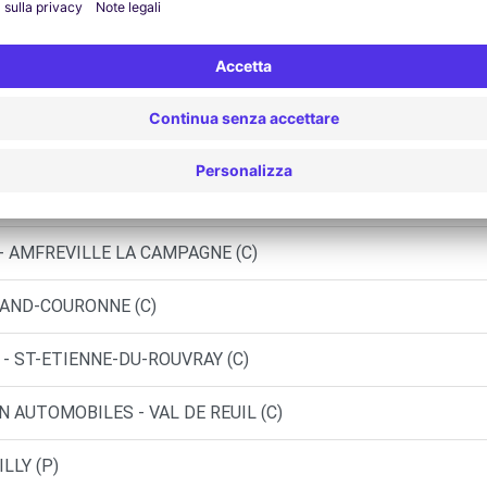
 - ELBEUF (P)
 - LOUVIERS (P)
L (O)
 SOTTEVILLE-LES-ROUEN (C)
 - AMFREVILLE LA CAMPAGNE (C)
RAND-COURONNE (C)
 - ST-ETIENNE-DU-ROUVRAY (C)
N AUTOMOBILES - VAL DE REUIL (C)
LLY (P)