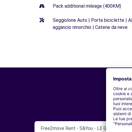
Pack additional mileage (400KM)
Seggiolone Auto | Porta biciclette | Al
aggancio rimorchio | Catene da neve
Free2move Rent - S&You - LE GRAND QUEVI