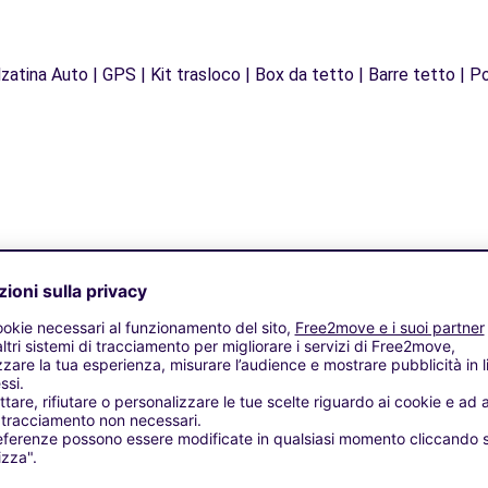
zatina Auto | GPS | Kit trasloco | Box da tetto | Barre tetto | Po
Agenzie simili
LLY (C)