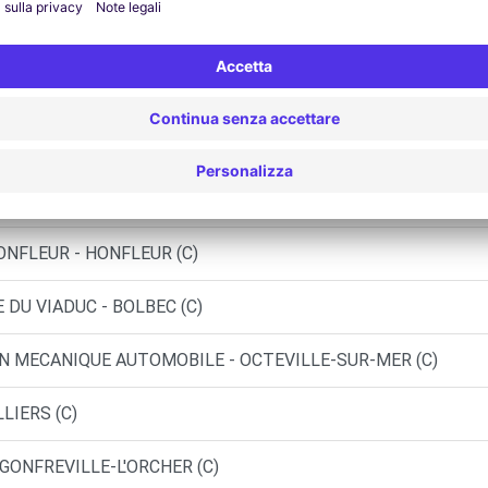
BILE CALVADOS - DEAUVILLE (DS)
- LE HAVRE (C)
- LE HAVRE (D)
- LE HAVRE (P)
ONFLEUR - HONFLEUR (C)
 DU VIADUC - BOLBEC (C)
EN MECANIQUE AUTOMOBILE - OCTEVILLE-SUR-MER (C)
LLIERS (C)
 GONFREVILLE-L'ORCHER (C)