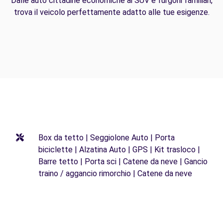
Dalle auto cittadine economiche ai SUV e furgoni familiari,
trova il veicolo perfettamente adatto alle tue esigenze.
Box da tetto | Seggiolone Auto | Porta
biciclette | Alzatina Auto | GPS | Kit trasloco |
Barre tetto | Porta sci | Catene da neve | Gancio
traino / aggancio rimorchio | Catene da neve