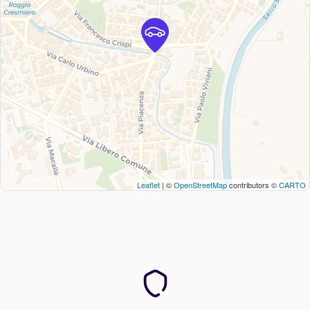
Leaflet
| ©
OpenStreetMap
contributors ©
CARTO