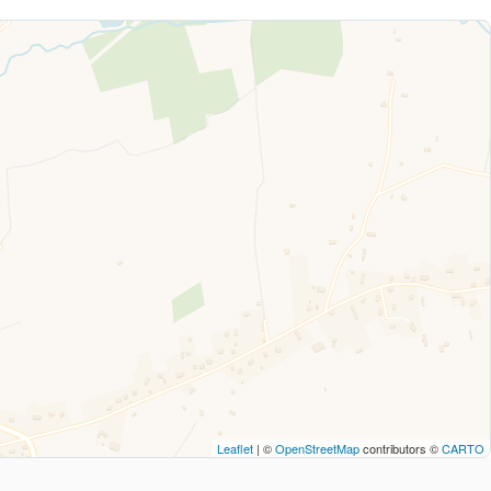
Leaflet
| ©
OpenStreetMap
contributors ©
CARTO