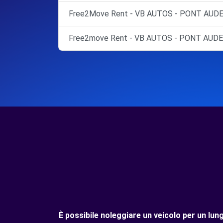
Free2Move Rent - VB AUTOS - PONT AUDE
Free2move Rent - VB AUTOS - PONT AUD
È possibile noleggiare un veicolo per un l