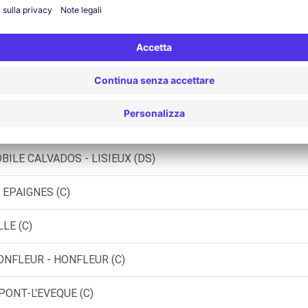
OS
- PONT AUDEMER
MOBILES - GLOS
ILE CALVADOS - LISIEUX (DS)
 EPAIGNES (C)
LE (C)
ONFLEUR - HONFLEUR (C)
PONT-L'EVEQUE (C)