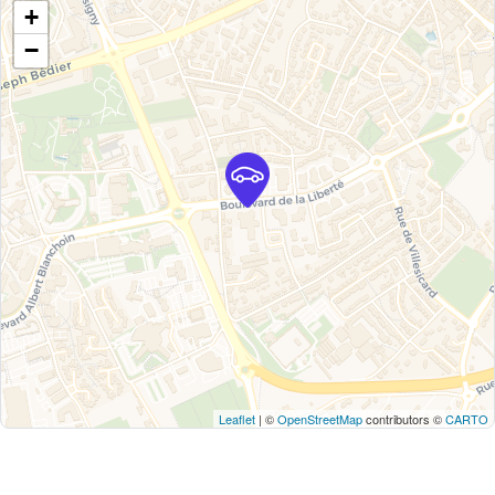
+
−
Leaflet
| ©
OpenStreetMap
contributors ©
CARTO