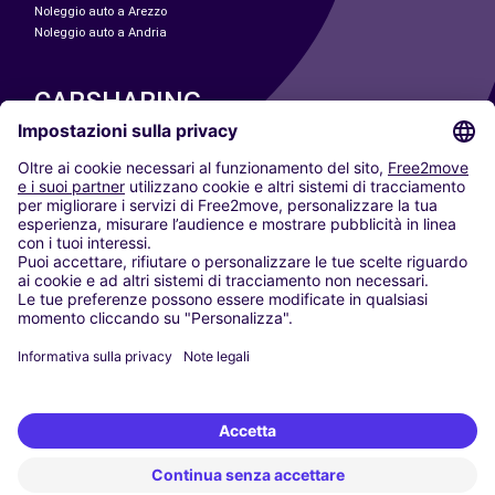
Noleggio auto a Arezzo
Noleggio auto a Andria
CARSHARING
LE NOSTRE CITTÀ
Paris
Madrid
Washington DC
Milano
Roma
Torino
Vienna
Berlino
Colonia
Düsseldorf
Francoforte
Amburgo
Monaco di Baviera
Stoccarda
Amsterdam