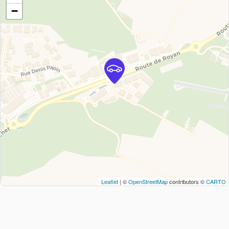
−
Leaflet
| ©
OpenStreetMap
contributors ©
CARTO