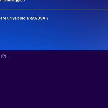
mio noleggio ?
iare un veicolo a RAGUSA ?
P)...