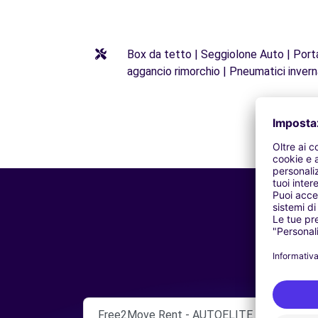
Box da tetto | Seggiolone Auto | Porta 
aggancio rimorchio | Pneumatici invern
Free2Move Rent - AUTOELITE SRL - CALT