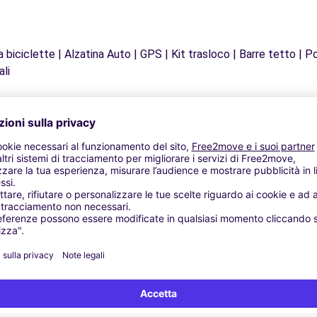
biciclette | Alzatina Auto | GPS | Kit trasloco | Barre tetto | Po
ali
Agenzie simili
AGIRONE (C)