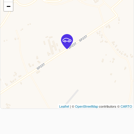
−
Leaflet
| ©
OpenStreetMap
contributors ©
CARTO