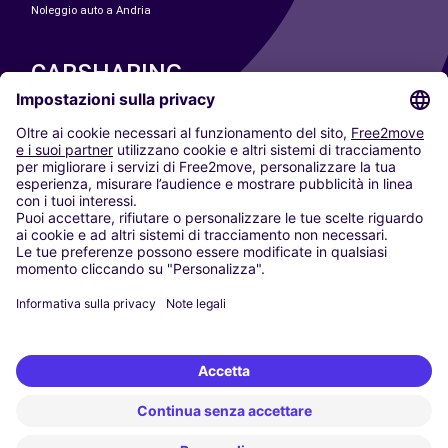
Noleggio auto a Andria
CARSHARING
LE NOSTRE CITTÀ
Paris
Madrid
Washington DC
Milano
Roma
Torino
Vienna
Berlino
Colonia
Düsseldorf
Francoforte
Amburgo
Monaco di Baviera
Stoccarda
Amsterdam