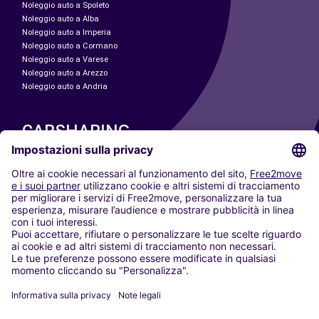
Noleggio auto a Spoleto
Noleggio auto a Alba
Noleggio auto a Imperia
Noleggio auto a Cormano
Noleggio auto a Varese
Noleggio auto a Arezzo
Noleggio auto a Andria
CARSHARING
LE NOSTRE CITTÀ
Paris
Madrid
Washington DC
Milano
Roma
Torino
Vienna
Berlino
Colonia
Düsseldorf
Francoforte