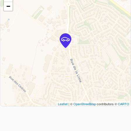
−
Leaflet
| ©
OpenStreetMap
contributors ©
CARTO