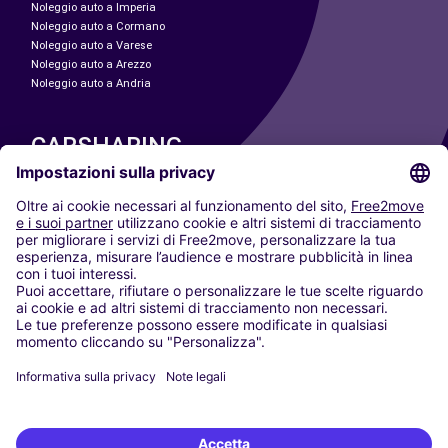
Noleggio auto a Imperia
Noleggio auto a Cormano
Noleggio auto a Varese
Noleggio auto a Arezzo
Noleggio auto a Andria
CARSHARING
LE NOSTRE CITTÀ
Paris
Madrid
Washington DC
Milano
Roma
Torino
Vienna
Berlino
Colonia
Düsseldorf
Francoforte
Amburgo
Monaco di Baviera