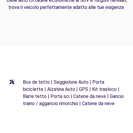
Dalle auto cittadine economiche ai SUV e furgoni familiari,
trova il veicolo perfettamente adatto alle tue esigenze.
Box da tetto | Seggiolone Auto | Porta
biciclette | Alzatina Auto | GPS | Kit trasloco |
Barre tetto | Porta sci | Catene da neve | Gancio
traino / aggancio rimorchio | Catene da neve