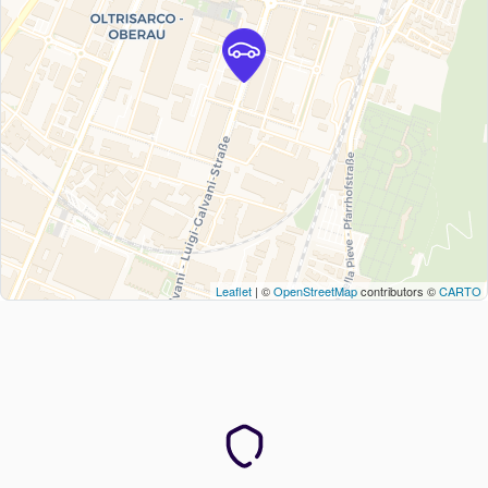
Leaflet
| ©
OpenStreetMap
contributors ©
CARTO