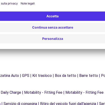
Assistenza 24/7
Problemi sulla strada? Il nostro servizio di
Da
supporto è disponibile in qualsiasi momento per
f
garantire un viaggio senza interruzioni.
zatina Auto | GPS | Kit trasloco | Box da tetto | Barre tetto | Po
 Daily Charge | Motability - Fitting Fee | Motability - Fitting Fee
| Servizio di consegna | Ritiro del veicolo fuori dall'agenzia | Ser