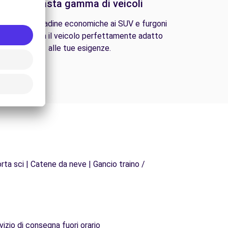
Una vasta gamma di veicoli
lle auto cittadine economiche ai SUV e furgoni
amiliari, trova il veicolo perfettamente adatto
alle tue esigenze.
rta sci | Catene da neve | Gancio traino /
vizio di consegna fuori orario