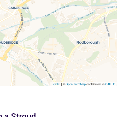
Leaflet
| ©
OpenStreetMap
contributors ©
CARTO
o a Stroud