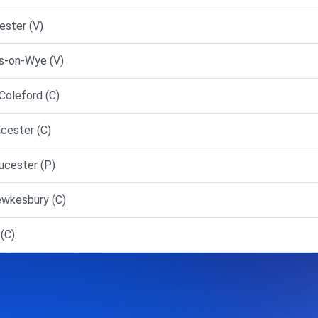
ester (V)
s-on-Wye (V)
Coleford (C)
cester (C)
ucester (P)
wkesbury (C)
(C)