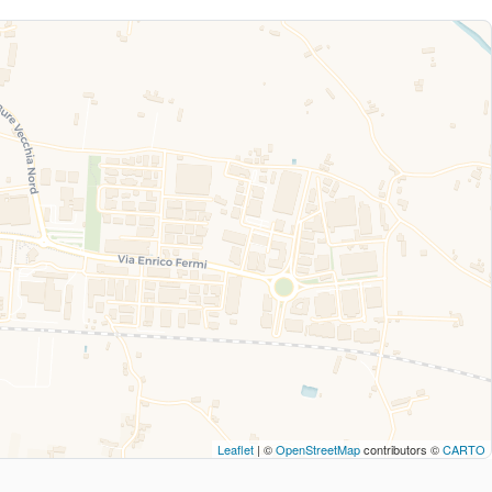
Leaflet
| ©
OpenStreetMap
contributors ©
CARTO