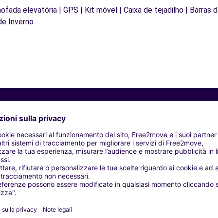
mofada elevatória | GPS | Kit móvel | Caixa de tejadilho | Barras 
de Inverno
Agenzie simili
(C)