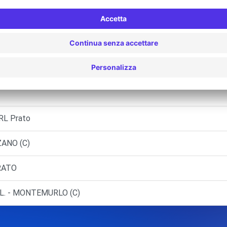
CAMPI BISENZIO (C)
PISTOIA (C)
L Prato
ZANO (C)
PRATO
.L. - MONTEMURLO (C)