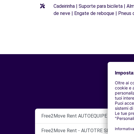
Cadeirinha | Suporte para bicileta | Al
de neve | Engate de reboque | Pneus 
Free2Move Rent AUTOEQUIPE S.R.L.
Free2Move Rent - AUTOTRE SNC - PRATO 