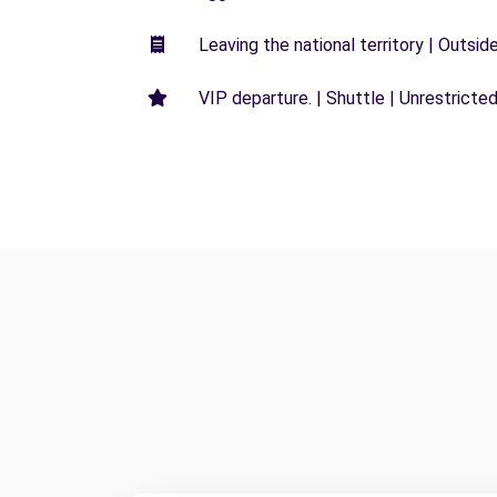
Leaving the national territory | Outsid
VIP departure. | Shuttle | Unrestricted