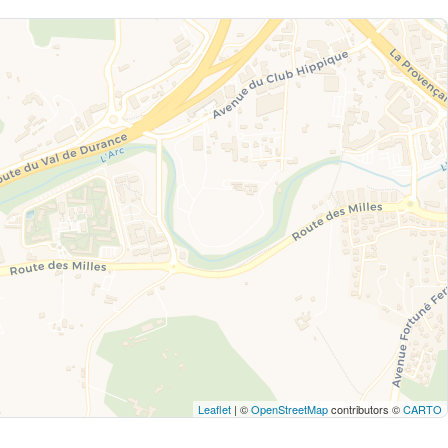
Leaflet
| ©
OpenStreetMap
contributors ©
CARTO