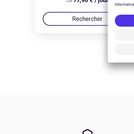
77,96 € / jour
Da
Rechercher