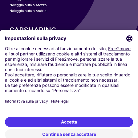
Noleggio auto a Arezzo
Noleggio auto a Andria
CARSHARING
LE NOSTRE CITTÀ
Paris
Madrid
Washington DC
Milano
Roma
Torino
Vienna
Berlino
Colonia
Düsseldorf
Francoforte
Amburgo
Monaco di Baviera
Stoccarda
Amsterdam