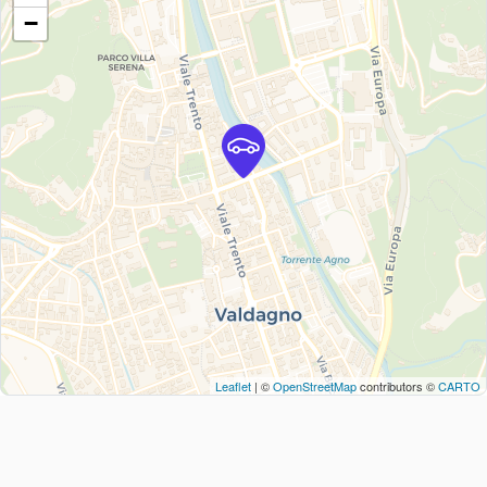
−
Leaflet
| ©
OpenStreetMap
contributors ©
CARTO