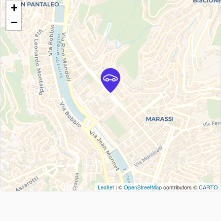
+
−
Leaflet
| ©
OpenStreetMap
contributors ©
CARTO