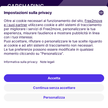
CARSHARING
LE NOSTRE CITTÀ
Paris
Madrid
Washington DC
Milano
Roma
Torino
Vienna
Berlino
Colonia
Düsseldorf
Francoforte
Amburgo
Monaco di Baviera
Stoccarda
Amsterdam