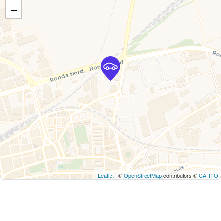
−
Leaflet
| ©
OpenStreetMap
contributors ©
CARTO