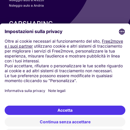
Noleggio auto a Arezzo
Noleggio auto a Andria
CARSHARING
LE NOSTRE CITTÀ
Paris
Madrid
Washington DC
Milano
Roma
Torino
Vienna
Berlino
Colonia
Düsseldorf
Francoforte
Amburgo
Monaco di Baviera
Stoccarda
Amsterdam