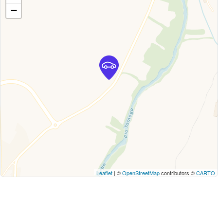
−
Leaflet
| ©
OpenStreetMap
contributors ©
CARTO