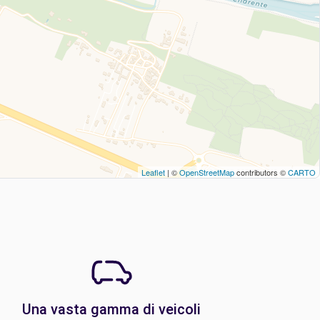
Leaflet
| ©
OpenStreetMap
contributors ©
CARTO
Una vasta gamma di veicoli