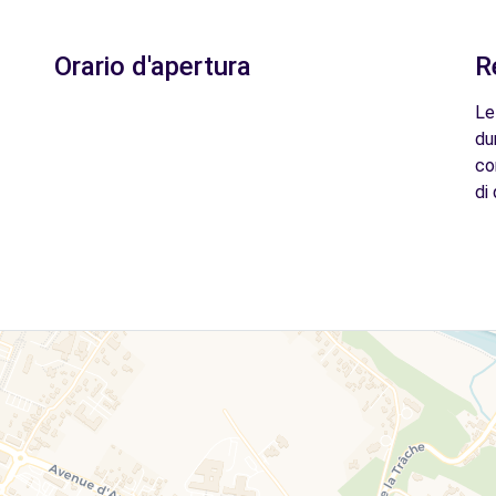
Orario d'apertura
R
Le
du
co
di 