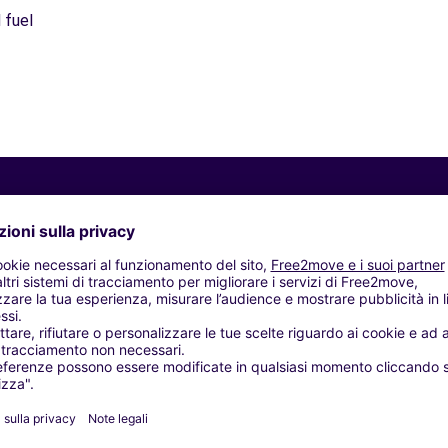
 fuel
Agenzie simili
TE MARITIME - SAINTES (O)
 SAINTES LES GONDS (C)