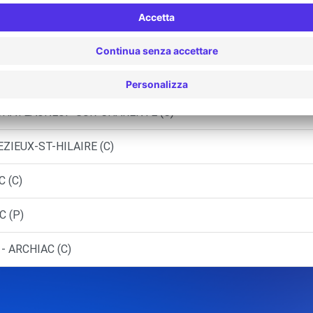
RIN (C)
YBARDEAUX (C)
L - JARNAC (C)
 CHATEAUNEUF-SUR-CHARENTE (C)
ZIEUX-ST-HILAIRE (C)
 (C)
C (P)
- ARCHIAC (C)