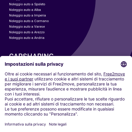
Noleggio auto a Spoleto
Noleggio auto a Alba
Noleggio auto a Imperia
Noleggio auto a Cormano
Noleggio auto a Varese
Noleggio auto a Arezzo
Noleggio auto a Andria
CARSHARING
LE NOSTRE CITTÀ
Paris
Madrid
Washington DC
Milano
Roma
Torino
Vienna
Berlino
Colonia
Düsseldorf
Francoforte