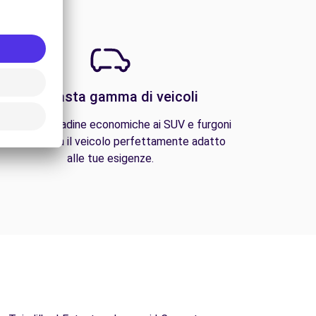
Una vasta gamma di veicoli
lle auto cittadine economiche ai SUV e furgoni
amiliari, trova il veicolo perfettamente adatto
alle tue esigenze.