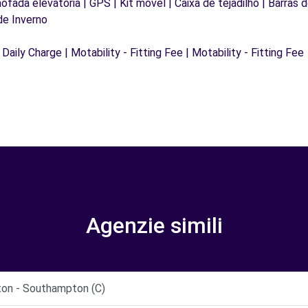
mofada elevatória | GPS | Kit móvel | Caixa de tejadilho | Barras 
de Inverno
 Daily Charge | Motability - Fitting Fee | Motability - Fitting Fee
Agenzie simili
on - Southampton (C)