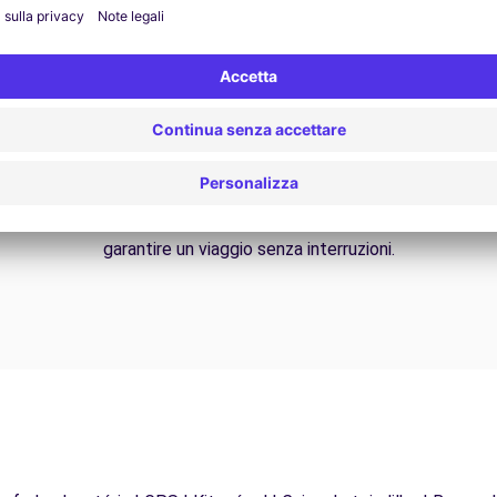
Assistenza 24/7
Problemi sulla strada? Il nostro servizio di
Da
supporto è disponibile in qualsiasi momento per
f
garantire un viaggio senza interruzioni.