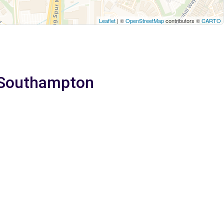
Leaflet
| ©
OpenStreetMap
contributors ©
CARTO
a Southampton