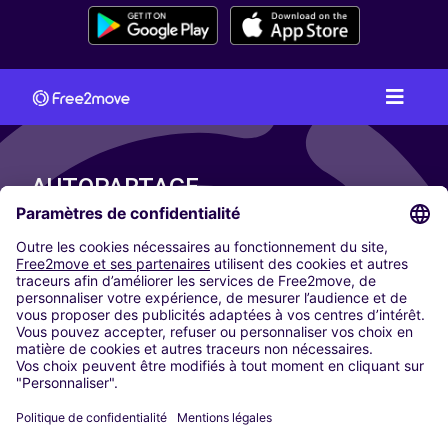
AUTOPARTAGE
NOS VILLES
Paris
Madrid
Washington DC
Milan
Rome
Turin
Vienne
Berlin
Cologne
Düsseldorf
Francfort