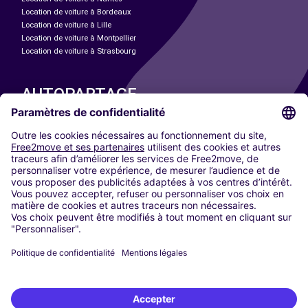
Location de voiture à Bordeaux
Location de voiture à Lille
Location de voiture à Montpellier
Location de voiture à Strasbourg
AUTOPARTAGE
NOS VILLES
Paris
Madrid
Washington DC
Milan
Rome
Turin
Vienne
Berlin
Cologne
Düsseldorf
Francfort
Hambourg
Munich
Stuttgart