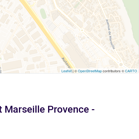
Leaflet
| ©
OpenStreetMap
contributors ©
CARTO
 Marseille Provence -