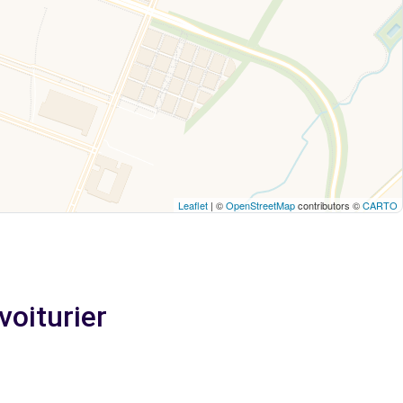
Leaflet
| ©
OpenStreetMap
contributors ©
CARTO
voiturier