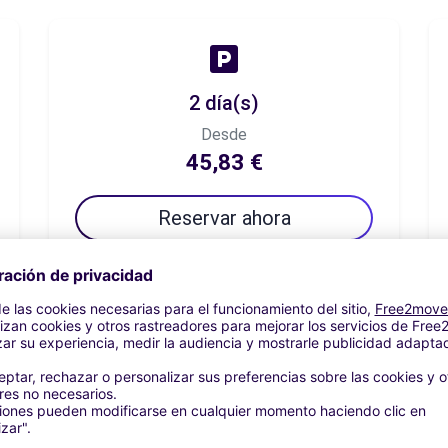
2 día(s)
Desde
45,83 €
Reservar ahora
7 día(s)
Desde
79,17 €