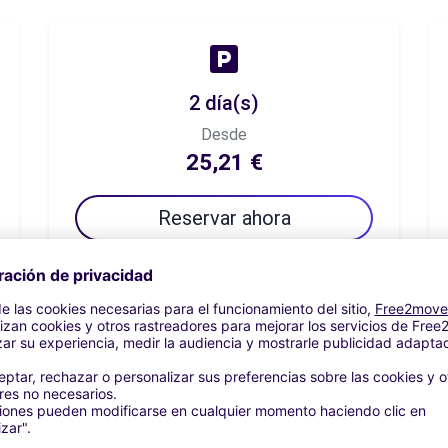
2 día(s)
Desde
25,21 €
Reservar ahora
7 día(s)
Desde
46,22 €