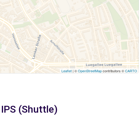
Leaflet
| ©
OpenStreetMap
contributors ©
CARTO
IPS (Shuttle)