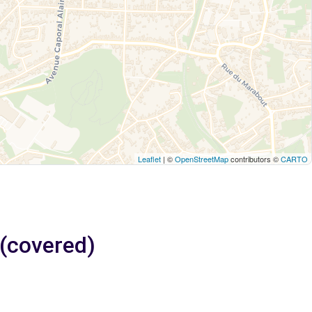
Leaflet
| ©
OpenStreetMap
contributors ©
CARTO
 (covered)