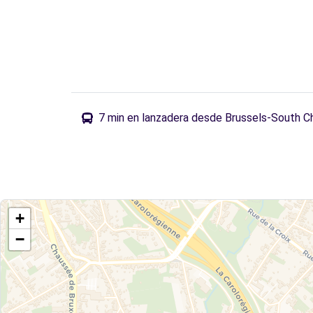
7 min en lanzadera desde Brussels-South Cha
+
−