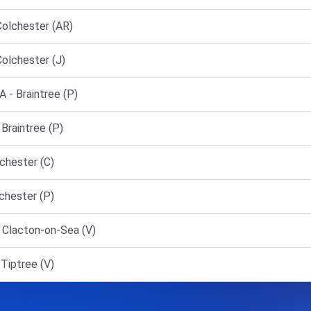
olchester (AR)
lchester (J)
 - Braintree (P)
raintree (P)
chester (C)
chester (P)
 Clacton-on-Sea (V)
Tiptree (V)