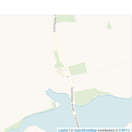
Leaflet
| ©
OpenStreetMap
contributors ©
CARTO