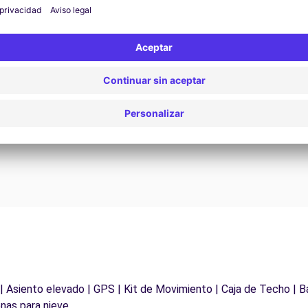
Asistencia 24/7
¿Problemas en la carretera? Nuestro servicio de
D
asistencia está disponible en cualquier momento
para garantizar un viaje sin interrupciones.
 | Asiento elevado | GPS | Kit de Movimiento | Caja de Techo | B
nas para nieve