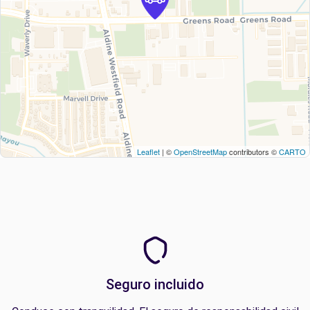
Leaflet
| ©
OpenStreetMap
contributors ©
CARTO
Seguro incluido