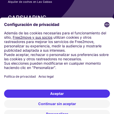
Alquiler de coches en Las Gabias
CARSHARING
NUESTRAS CIUDADES
Paris
Madrid
Washington DC
Milán
Roma
Turín
Viena
Berlín
Colonia
Düsseldorf
Fráncfort
Hamburgo
Múnich
Stuttgart
Ámsterdam