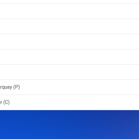
quay (P)
r (C)