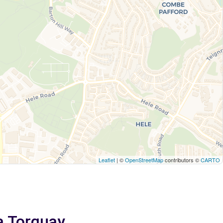
Leaflet
| ©
OpenStreetMap
contributors ©
CARTO
 a Torquay