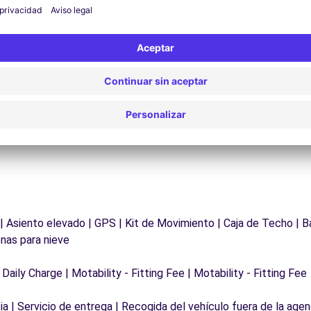
¿Problemas en la carretera? Nuestro servicio de
D
asistencia está disponible en cualquier momento
para garantizar un viaje sin interrupciones.
 | Asiento elevado | GPS | Kit de Movimiento | Caja de Techo | B
nas para nieve
 Daily Charge | Motability - Fitting Fee | Motability - Fitting Fee
a | Servicio de entrega | Recogida del vehículo fuera de la agen