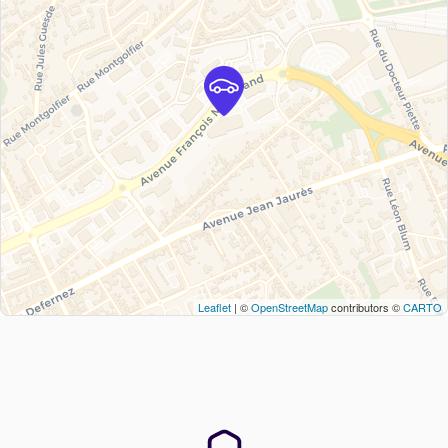
Leaflet
| ©
OpenStreetMap
contributors ©
CARTO